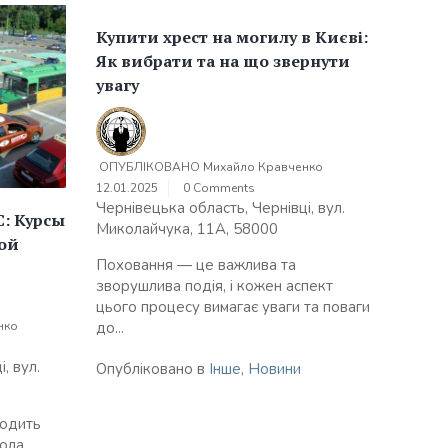
Купити хрест на могилу в Києві:
Як вибрати та на що звернути
увагу
ОПУБЛІКОВАНО
Михайло Кравченко
12.01.2025
0 Comments
Чернівецька область, Чернівці, вул.
: Курсы
Миколайчука, 11А, 58000
ой
Поховання — це важлива та
зворушлива подія, і кожен аспект
цього процесу вимагає уваги та поваги
до...
нко
, вул.
Опубліковано в
Інше
,
Новини
водить
ола