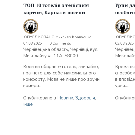
ТОП 10 готелів з тенісним
Урни дл
кортом, Карпати восени
особлив
ОПУБЛІКОВАНО
Михайло Кравченко
ОПУБЛІК
04.08.2025
0 Comments
03.08.2025
Чернівецька область, Чернівці, вул.
Чернівець
Миколайчука, 11А, 58000
Миколайч
Коли ви обираєте готель, звичайно,
Кремація
прагнете для себе максимального
способом
комфорту. Мова не лише про зручні
відповід
номери...
урни....
Опубліковано в
Новини
,
Здоров'я
,
Опубліко
Інше