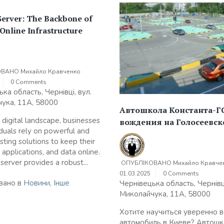
Server: The Backbone of
nline Infrastructure
ОВАНО
Михайло Кравченко
0 Comments
ка область, Чернівці, вул.
ука, 11А, 58000
Автошкола Константа-ГС
s digital landscape, businesses
вождения на Голосеевск
iduals rely on powerful and
sting solutions to keep their
 applications, and data online.
server provides a robust...
ОПУБЛІКОВАНО
Михайло Кравче
01.03.2025
0 Comments
вано в
Новини
,
Інше
Чернівецька область, Чернівці
Миколайчука, 11А, 58000
Хотите научиться уверенно 
автомобиль в Киеве? Автошк