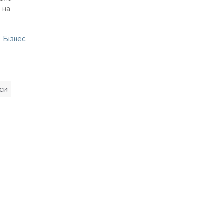
 на
,
Бізнес
,
си