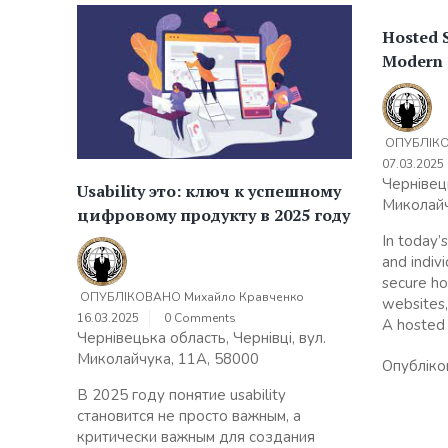
Hosted 
Modern O
ОПУБЛІК
07.03.2025
Чернівець
Usability это: ключ к успешному
Миколайч
цифровому продукту в 2025 году
In today’
and indiv
secure ho
ОПУБЛІКОВАНО
Михайло Кравченко
websites,
16.03.2025
0 Comments
A hosted 
Чернівецька область, Чернівці, вул.
Миколайчука, 11А, 58000
Опубліко
В 2025 году понятие usability
становится не просто важным, а
критически важным для создания