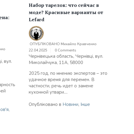
Набор тарелок: что сейчас в
моде? Красивые варианты от
ена:
Lefard
ОПУБЛІКОВАНО
Михайло Кравченко
нко
22.04.2025
0 Comments
Чернівецька область, Чернівці, вул.
, вул.
Миколайчука, 11А, 58000
2025 год, по мнению экспертов – это
е
удачное время для перемен. В
ярность
частности, речь идет о замене
оей
кухонной утвари....
Опубліковано в
Новини
,
Інше
ов'я
,