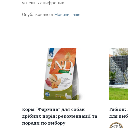
успешных цифровых...
Опубліковано в
Новини
,
Інше
Корм “Фарміна” для собак
Габіон:
дрібних порід: рекомендації та
для виб
поради по вибору