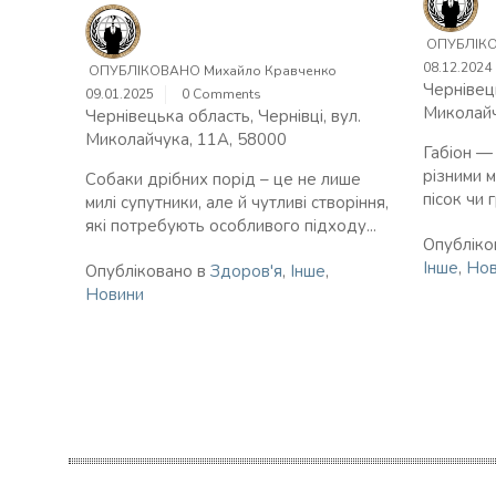
ОПУБЛІК
08.12.2024
ОПУБЛІКОВАНО
Михайло Кравченко
Чернівець
09.01.2025
0 Comments
Миколайч
Чернівецька область, Чернівці, вул.
Миколайчука, 11А, 58000
Габіон — 
різними м
Собаки дрібних порід – це не лише
пісок чи 
милі супутники, але й чутливі створіння,
які потребують особливого підходу...
Опубліко
Інше
,
Нов
Опубліковано в
Здоров'я
,
Інше
,
Новини