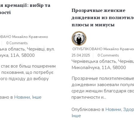
я кремації: вибір та
Прозрачные женские
ості
дождевики из полиэтил
плюсы и минусы
ОВАНО
Михайло Кравченко
0 Comments
ка область, Чернівці, вул.
ОПУБЛІКОВАНО
Михайло Кравче
ука, 11А, 58000
25.04.2025
0 Comments
Чернівецька область, Чернівці
 стає все більш поширеним
Миколайчука, 11А, 58000
 поховання, що потребує
Прозрачные полиэтиленовы
ного підходу до вибору
дождевики завоевали попул
среди женщин благодаря св
практичности и...
вано в
Новини
,
Інше
Опубліковано в
Новини
,
Здор
Інше