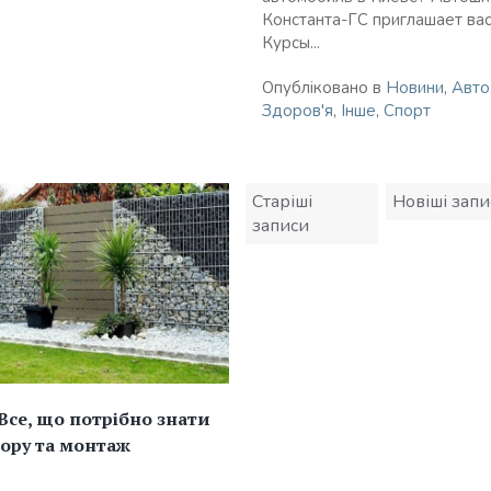
Константа-ГС приглашает вас
Курсы...
Опубліковано в
Новини
,
Авто
Здоров'я
,
Інше
,
Спорт
Навігація
Старіші
Новіші запи
записів
записи
 Все, що потрібно знати
ору та монтаж