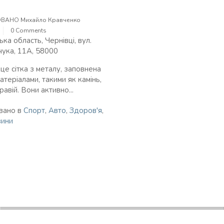
ОВАНО
Михайло Кравченко
0 Comments
ка область, Чернівці, вул.
ука, 11А, 58000
це сітка з металу, заповнена
атеріалами, такими як камінь,
гравій. Вони активно...
вано в
Спорт
,
Авто
,
Здоров'я
,
ини