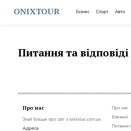
Skip
to
ONIXTOUR
Бізнес
Спорт
Авто
content
Питання та відповіді
Про нас
Про нас
Вакансії
Знай більше про світ з onixtour.com.ua
Питання т
Адреса