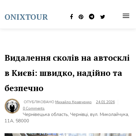
Skip
to
ONIXTOUR
content
TOG
NAVI
Видалення сколів на автосклі
в Києві: швидко, надійно та
безпечно
ОПУБЛІКОВАНО
Михайло Кравченко
24.01.2026
0 Comments
Чернівецька область, Чернівці, вул. Миколайчука,
11А, 58000