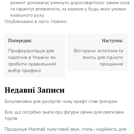
ремонт допомагає уникнути дороговартісної заміни скла
та гарантує впевненість за кермом у будь-яких умовах
київського руху.
Опубліковано в
Авто
,
Новини
Навігація
Попередня:
Наступна:
записів
Профорієнтація для
Віп труни: естетика та
підлітків в Україні: як
якість для гідного
зробити правильний
прощання
вибір професії
Недавні Записи
Екоупаковка для десертів: чому крафт став трендом
Все, що потрібно знати про фігурні свічки для святкових
тортів
Продукція Marshall: культовий звук, стиль і надійність для