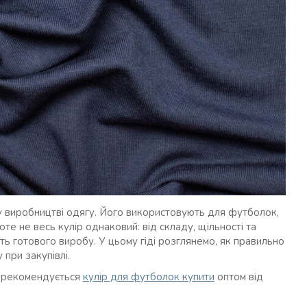
у виробництві одягу. Його використовують для футболок,
оте не весь кулір однаковий: від складу, щільності та
сть готового виробу. У цьому гіді розглянемо, як правильно
 при закупівлі.
у рекомендується
кулір для футболок купити
оптом від