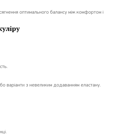
сягнення оптимального балансу між комфортом і
куліру
сть.
бо варіанти з невеликим додаванням еластану.
нці.