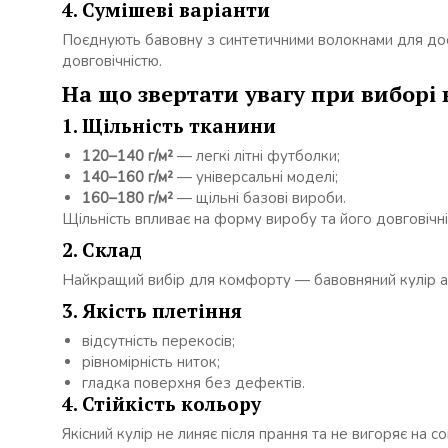
4. Сумішеві варіанти
Поєднують бавовну з синтетичними волокнами для до
довговічністю.
На що звертати увагу при виборі 
1. Щільність тканини
120–140 г/м²
— легкі літні футболки;
140–160 г/м²
— універсальні моделі;
160–180 г/м²
— щільні базові вироби.
Щільність впливає на форму виробу та його довговічні
2. Склад
Найкращий вибір для комфорту — бавовняний кулір а
3. Якість плетіння
відсутність перекосів;
рівномірність ниток;
гладка поверхня без дефектів.
4. Стійкість кольору
Якісний кулір не линяє після прання та не вигоряє на со