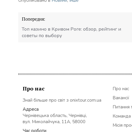
Опубліковано в
Новини
,
Інше
Навігація
Попередня:
записів
Топ казино в Кривом Роге: обзор, рейтинг и
советы по выбору
Про нас
Про нас
Вакансії
Знай більше про світ з onixtour.com.ua
Питання т
Адреса
Чернівецька область, Чернівці,
Команда
вул. Миколайчука, 11А, 58000
Місія пр
Час роботи