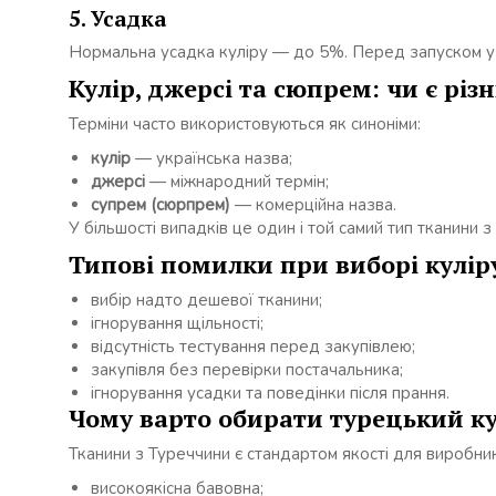
5. Усадка
Нормальна усадка куліру — до 5%. Перед запуском у 
Кулір, джерсі та сюпрем: чи є різ
Терміни часто використовуються як синоніми:
кулір
— українська назва;
джерсі
— міжнародний термін;
супрем (сюрпрем)
— комерційна назва.
У більшості випадків це один і той самий тип тканини з
Типові помилки при виборі кулір
вибір надто дешевої тканини;
ігнорування щільності;
відсутність тестування перед закупівлею;
закупівля без перевірки постачальника;
ігнорування усадки та поведінки після прання.
Чому варто обирати турецький ку
Тканини з Туреччини є стандартом якості для виробник
високоякісна бавовна;