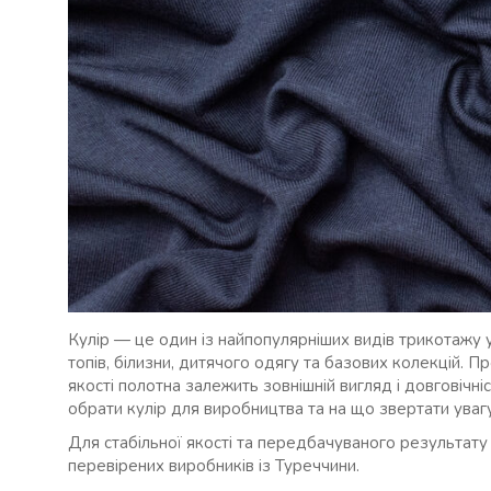
Кулір — це один із найпопулярніших видів трикотажу 
топів, білизни, дитячого одягу та базових колекцій. Пр
якості полотна залежить зовнішній вигляд і довговічні
обрати кулір для виробництва та на що звертати увагу
Для стабільної якості та передбачуваного результат
перевірених виробників із Туреччини.