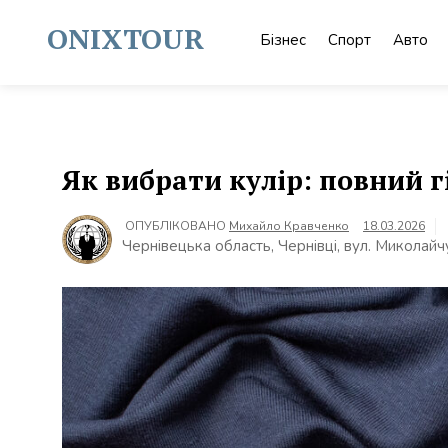
Skip
to
ONIXTOUR
Бізнес
Спорт
Авто
content
Як вибрати кулір: повний г
ОПУБЛІКОВАНО
Михайло Кравченко
18.03.2026
Чернівецька область, Чернівці, вул. Миколайч