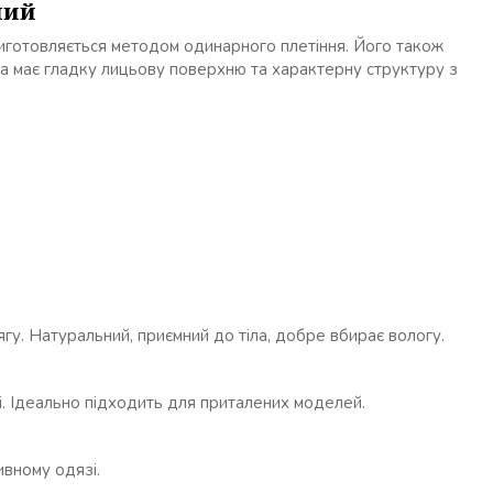
ний
виготовляється методом одинарного плетіння. Його також
на має гладку лицьову поверхню та характерну структуру з
гу. Натуральний, приємний до тіла, добре вбирає вологу.
і. Ідеально підходить для приталених моделей.
ивному одязі.