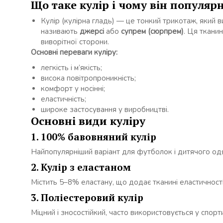
Що таке кулір і чому він популяр
Кулір (кулірна гладь) — це тонкий трикотаж, який 
називають
джерсі
або
супрем (сюрпрем)
. Ця ткани
виворітної сторони.
Основні переваги куліру:
легкість і м’якість;
висока повітропроникність;
комфорт у носінні;
еластичність;
широке застосування у виробництві.
Основні види куліру
1. 100% бавовняний кулір
Найпопулярніший варіант для футболок і дитячого одя
2. Кулір з еластаном
Містить 5–8% еластану, що додає тканині еластичност
3. Поліестеровий кулір
Міцний і зносостійкий, часто використовується у спорт